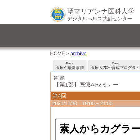
聖マリアンナ医科大学
デジタルヘルス共創センター
HOME >
archive
Basic
Core
医療AI最新事情
医療人2030育成プログラム
第1部
【第1部】医療AIセミナー
第4回
2021/11/30 19:00 ~ 21:00
素人からカグラ