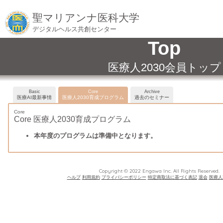
聖マリアンナ医科大学
デジタルヘルス共創センター
Top
医療人2030会員トップ
Basic
Core
Archive
医療AI最新事情
医療人2030育成プログラム
過去のセミナー
Core
Core 医療人2030育成プログラム
本年度のプログラムは準備中となります。
Copyright © 2022 Engawa Inc. All Rights Reserved.
ヘルプ
利用規約
プライバシーポリシー
特定商取法に基づく表記
退会
医療人2