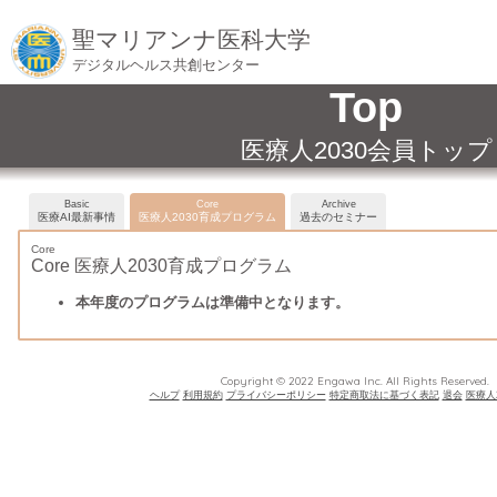
聖マリアンナ医科大学
デジタルヘルス共創センター
Top
医療人2030会員トップ
Basic
Core
Archive
医療AI最新事情
医療人2030育成プログラム
過去のセミナー
Core
Core 医療人2030育成プログラム
本年度のプログラムは準備中となります。
Copyright © 2022 Engawa Inc. All Rights Reserved.
ヘルプ
利用規約
プライバシーポリシー
特定商取法に基づく表記
退会
医療人2