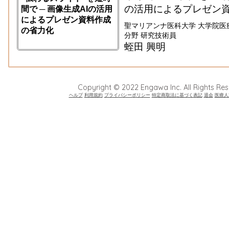
の活用によるプレゼン
間で ─ 画像生成AIの活用
によるプレゼン資料作成
聖マリアンナ医科大学 大学院医
の省力化
分野 研究技術員
蛭田 興明
Copyright © 2022 Engawa Inc. All Rights Res
ヘルプ
利用規約
プライバシーポリシー
特定商取法に基づく表記
退会
医療人2