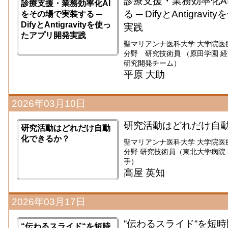
診療支援・業務効率化A
診療支援・業務効率化AI
る ─ DifyとAntigra
をその場で実装する ─
DifyとAntigravityを使っ
実践
たアプリ開発実践
聖マリアンナ医科大学 大学院医
分野 研究技術員 （原田学園 
研究開発チーム）
平原 大助
2026年03月10日
研究活動はどれだけ自
研究活動はどれだけ自動
化できるか？
聖マリアンナ医科大学 大学院医
分野 研究技術員（東北大学病院 医療
手）
高屋 英知
2026年03月17日
“伝わるスライド“を短時間
“伝わるスライド“を短時