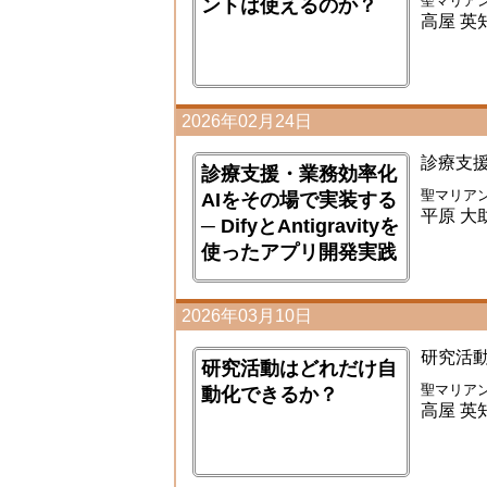
聖マリアン
ントは使えるのか？
高屋 英
2026年02月24日
診療支援
診療支援・業務効率化
聖マリア
AIをその場で実装する
平原 大
─ DifyとAntigravityを
使ったアプリ開発実践
2026年03月10日
研究活
研究活動はどれだけ自
聖マリアン
動化できるか？
高屋 英