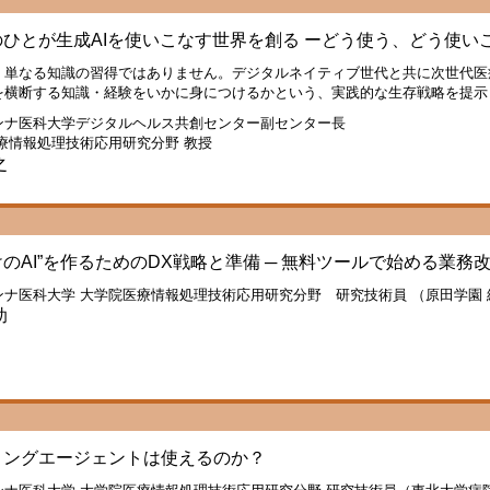
ひとが生成AIを使いこなす世界を創る ーどう使う、どう使いこ
、単なる知識の習得ではありません。デジタルネイティブ世代と共に次世代医
を横断する知識・経験をいかに身につけるかという、実践的な生存戦略を提示
ンナ医科大学デジタルヘルス共創センター副センター長
療情報処理技術応用研究分野 教授
之
のAI”を作るためのDX戦略と準備 ─ 無料ツールで始める業務
ンナ医科大学 大学院医療情報処理技術応用研究分野 研究技術員 （原田学園
助
ィングエージェントは使えるのか？