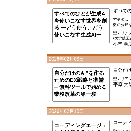
すべての
すべてのひとが生成AI
本講演は
を使いこなす世界を創
数の分野
る ーどう使う、どう
聖マリア
使いこなす生成AIー
/大学院医
小林 泰
2026年02月03日
自分だけ
自分だけのAI”を作る
聖マリア
ためのDX戦略と準備
平原 大
─ 無料ツールで始める
業務改革の第一歩
2026年02月10日
コーデ
コーディングエージェ