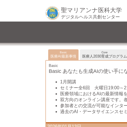
聖マリアンナ医科大学
デジタルヘルス共創センター
Basic
Core
医療AI最新事情
医療人2030育成プログラム
Basic
Basic あなたも生成AIの使い手
1月開講
セミナー全6回 火曜日19:00～21
医療領域におけるAIの最新情報
双方向のオンライン講座です。
参加者との交流が可能なインタ
過去のAI・データサイエンスセ
2026年01月13日