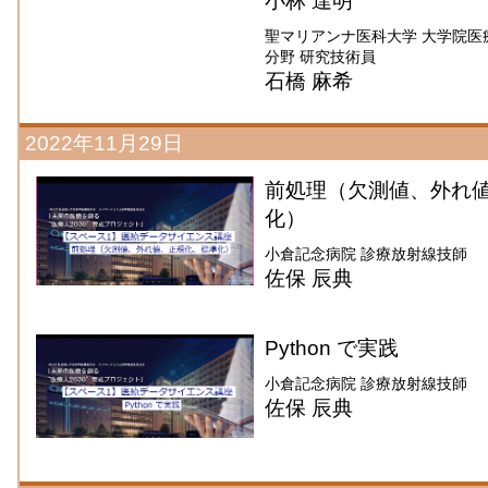
小林 達明
聖マリアンナ医科大学 大学院医
分野 研究技術員
石橋 麻希
2022年11月29日
前処理（欠測値、外れ
化）
小倉記念病院 診療放射線技師
佐保 辰典
Python で実践
小倉記念病院 診療放射線技師
佐保 辰典