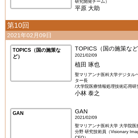
研究開発チーム）
平原 大助
第10回
2021年02月09日
TOPICS（国の施策な
TOPICS（国の施策な
2021/02/09
ど）
植田 琢也
聖マリアンナ医科大学デジタル
ター長
/大学院医療情報処理技術応用研
小林 泰之
GAN
GAN
2021/02/09
聖マリアンナ医科大学 大学院医
分野 研究技術員（Visionary Imaging
CEO）