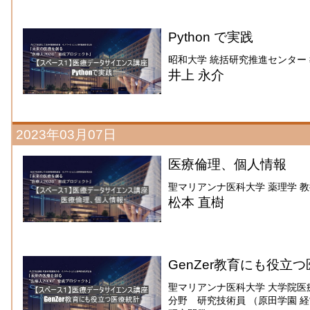
Python で実践
昭和大学 統括研究推進センター
井上 永介
2023年03月07日
医療倫理、個人情報
聖マリアンナ医科大学 薬理学 
松本 直樹
GenZer教育にも役立
聖マリアンナ医科大学 大学院医
分野 研究技術員 （原田学園 