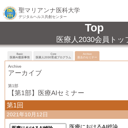
聖マリアンナ医科大学
デジタルヘルス共創センター
Top
医療人2030会員トッ
Basic
Core
Archive
医療AI最新事情
医療人2030育成プログラム
過去のセミナー
Archive
アーカイブ
第1部
【第1部】医療AIセミナー
第1回
2021年10月12日
医療におけるAI総論