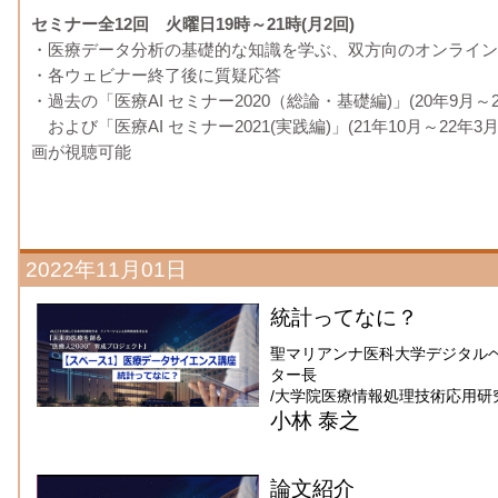
セミナー全12回 火曜日19時～21時(月2回)
・医療データ分析の基礎的な知識を学ぶ、双方向のオンライン
・各ウェビナー終了後に質疑応答
・過去の「医療AI セミナー2020（総論・基礎編)」(20年9月～21
および「医療AI セミナー2021(実践編)」(21年10月～22年3
画が視聴可能
2022年11月01日
統計ってなに？
聖マリアンナ医科大学デジタル
ター長
/大学院医療情報処理技術応用研
小林 泰之
論文紹介