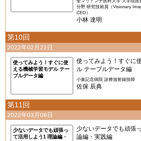
聖マリアンナ医科大学 大学院医
分野 研究技術員（Visionary Imaging
CEO）
小林 達明
第10回
2022年02月22日
使ってみよう！すぐに
使ってみよう！すぐに使
ル テーブルデータ編
える機械学習モデル テー
ブルデータ編
小倉記念病院 診療放射線技師
佐保 辰典
第11回
2022年03月08日
少ないデータでも頑張っ
少ないデータでも頑張っ
論編・実践編
て活用しよう1 理論編・