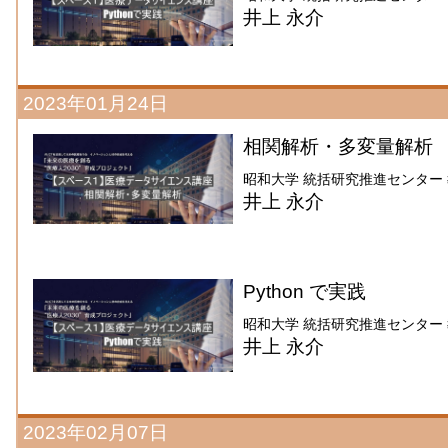
井上 永介
2023年01月24日
相関解析・多変量解析
昭和大学 統括研究推進センター
井上 永介
Python で実践
昭和大学 統括研究推進センター
井上 永介
2023年02月07日