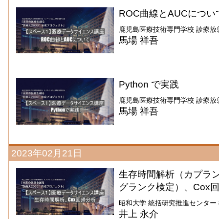
ROC曲線とAUCについ
鹿児島医療技術専門学校 診療放
馬場 祥吾
Python で実践
鹿児島医療技術専門学校 診療放
馬場 祥吾
2023年02月21日
生存時間解析（カプラ
グランク検定）、Cox
昭和大学 統括研究推進センター
井上 永介