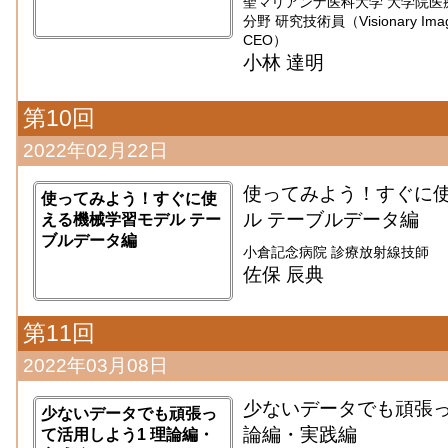
聖マリアンナ医科大学 大学院医
分野 研究技術員（Visionary Imaging
CEO）
小林 達明
第10回
2022年02月22日
使ってみよう！すぐに
使ってみよう！すぐに使
ル テーブルデータ編
える機械学習モデル テー
ブルデータ編
小倉記念病院 診療放射線技師
佐保 辰典
第11回
2022年03月08日
少ないデータでも頑張っ
少ないデータでも頑張っ
論編・実践編
て活用しよう1 理論編・