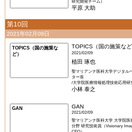
研究開発チーム）
平原 大助
第10回
2021年02月09日
TOPICS（国の施策な
TOPICS（国の施策な
2021/02/09
ど）
植田 琢也
聖マリアンナ医科大学デジタル
ター長
/大学院医療情報処理技術応用研
小林 泰之
GAN
GAN
2021/02/09
聖マリアンナ医科大学 大学院医
分野 研究技術員（Visionary Imaging
CEO）