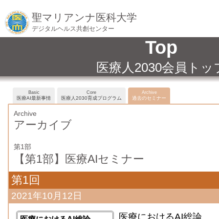
聖マリアンナ医科大学
デジタルヘルス共創センター
Top
医療人2030会員トッ
Basic
Core
Archive
医療AI最新事情
医療人2030育成プログラム
過去のセミナー
Archive
アーカイブ
第1部
【第1部】医療AIセミナー
第1回
2021年10月12日
医療におけるAI総論