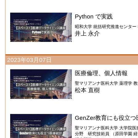
Python で実践
昭和大学 統括研究推進センター
井上 永介
2023年03月07日
医療倫理、個人情報
聖マリアンナ医科大学 薬理学 
松本 直樹
GenZer教育にも役立
聖マリアンナ医科大学 大学院医
分野 研究技術員 （原田学園 