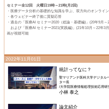
セミナー全12回 火曜日19時～21時(月2回)
・医療データ分析の基礎的な知識を学ぶ、双方向のオンライン
・各ウェビナー終了後に質疑応答
・過去の「医療AI セミナー2020（総論・基礎編)」(20年9月～21
および「医療AI セミナー2021(実践編)」(21年10月～22年3
画が視聴可能
2022年11月01日
統計ってなに？
聖マリアンナ医科大学デジタル
ター長
/大学院医療情報処理技術応用研
小林 泰之
論文紹介