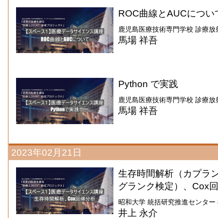
ROC曲線とAUCについ
鹿児島医療技術専門学校 診療放
馬場 祥吾
Python で実践
鹿児島医療技術専門学校 診療放
馬場 祥吾
2023年02月21日
生存時間解析（カプラ
グランク検定）、Cox
昭和大学 統括研究推進センター
井上 永介