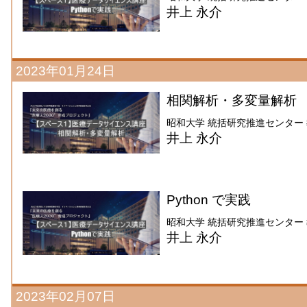
井上 永介
2023年01月24日
相関解析・多変量解析
昭和大学 統括研究推進センター
井上 永介
Python で実践
昭和大学 統括研究推進センター
井上 永介
2023年02月07日