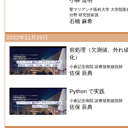
小林 達明
聖マリアンナ医科大学 大学院医
分野 研究技術員
石橋 麻希
2022年11月29日
前処理（欠測値、外れ
化）
小倉記念病院 診療放射線技師
佐保 辰典
Python で実践
小倉記念病院 診療放射線技師
佐保 辰典