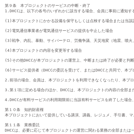
第９条　本プロジェクトのサービスの中断・終了

1.DHCCは、以下の各号のいずれかに該当する場合、会員に事前に通知
(1)本プロジェクトにかかる設備を保守もしくは点検する場合または当該
(2)電気通信事業者が電気通信サービスの提供を中止した場合

(3)戦争、内乱、暴動、サイバーテロ、労働争議、天災地変（地震、噴火
(4)本プロジェクトの内容を変更等する場合

(5)その他DHCCが本プロジェクトの運営上、中断または終了が必要と判断
(6)サービス提供者（DHCCの委託を受けて、またはDHCCと共同で、
2.前項の場合、会員は、本プロジェクトを利用できなくなったり、本プロ
3.第１項に定める場合のほか、DHCCは、本プロジェクトの内容の全部
4.DHCCが有料サービスの利用期限前に当該有料サービスを終了した場
第１０条　知的財産権

本プロジェクトにおいて提供している講演、講義、レジュメ、手引書、マ
第１１条　業務委託

DHCCは、必要に応じて本プロジェクトの運営に関わる業務の全部または