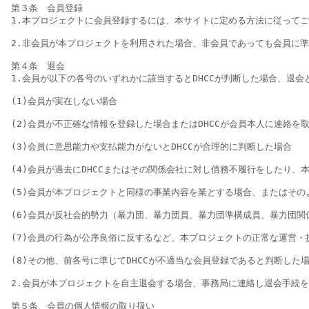
第３条　会員登録

1.本プロジェクトに会員登録するには、本サイトに定める方法に従って
2.非会員が本プロジェクトを利用された場合、非会員であっても会員に準
第４条　退会

1.会員が以下の各号のいずれかに該当するとDHCCが判断した場合、退
(1)会員が実在しない場合

(2)会員が不正確な情報を登録した場合またはDHCCが会員本人に連絡を取
(3)会員に意思能力や支払能力がないとDHCCが合理的に判断した場合

(4)会員が過去にDHCCまたはその関係会社に対し債務不履行をしたり、
(5)会員が本プロジェクトと同様の事業内容を業とする場合、またはその
(6)会員が反社会的勢力（暴力団、暴力団員、暴力団準構成員、暴力団
(7)会員の行為が公序良俗に反するなど、本プロジェクトの正常な運営・提
(8)その他、前各号に準じてDHCCが不適当な会員登録であると判断した場
2.会員が本プロジェクトを自主退会する場合、事務局に連絡し退会手続を
第５条　会員の個人情報の取り扱い
