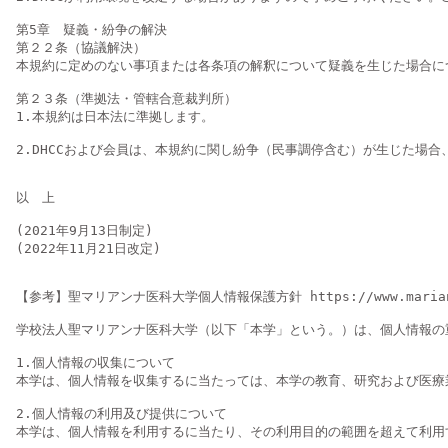
第5章　疑義・紛争の解決

第２２条（協議解決）

本規約に定めのない事項または各条項の解釈について疑義を生じた場合につ
第２３条（準拠法・管轄合意裁判所）

1.本規約は日本法に準拠します。

2.DHCCおよび会員は、本規約に関し紛争（民事調停含む）が生じた場
以　上

(2021年9月13日制定)

(2022年11月21日改定)

【参考】聖マリアンナ医科大学個人情報保護方針 https://www.marianna-u
学校法人聖マリアンナ医科大学（以下「本学」という。）は、個人情報の
1.個人情報の収集について

本学は、個人情報を収集するに当たっては、本学の教育、研究および医療
2.個人情報の利用及び提供について

本学は、個人情報を利用するに当たり、その利用目的の範囲を超えて利用