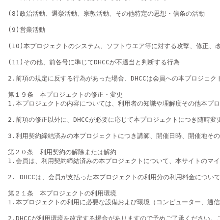
(8)政治活動、選挙活動、宗教活動、その他特定の思想・信条の活動

(9)営業活動

(10)本プロジェクトのシステム、ソフトウエア等に対する攻撃、修正、
(11)その他、前各号に準じてDHCCが不適当と判断する行為

2.前項の規定に反する行為があった場合、DHCCは会員への本プロジ
第１９条　本プロジェクトの修正・変更

1.本プロジェクトの内容については、利用者の知識や理解度その他本プ
2.前項の修正以外に、DHCCが必要に応じて本プロジェクトにつき随時変
3.利用契約締結済みの本プロジェクトにつき講師、開催日時、開催地その
第２０条　利用契約の解除または解約

1.会員は、利用契約締結済みの本プロジェクトについて、本サイトのマイ
2. DHCCは、会員が支払った本プロジェクトの利用分の利用料金について
第２１条　本プロジェクトの利用環境

1.本プロジェクトの利用に必要な設備および環境（コンピューター、通
2.DHCCが利用環境を改定する場合がありますので予めご了承ください