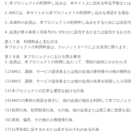
1.本プロジェクトの利用申し込みは、本サイト上に定める申込手順またはD
2.DHCCは、本サイトから本プロジェクトの利用申し込みを承諾する場
3.未成年の会員は、本プロジェクトの利用申し込みをするためには法定
4.会員が第４条第１項各号のいずれかに該当するかまたは該当するおそれが
第１７条　利用料金と支払方法

本プロジェクトの利用料金は、クレジットカードによる決済に限ります。

第１８条　本プロジェクトにおける禁止事項

1.会員は、本プロジェクトの利用にあたって、理由の如何にかかわらず、
(1)DHCC、講師、サービス提供者または他の会員の著作権その他の権利
(2)DHCC、講師、サービス提供者または他の会員の名誉を毀損したり
(3)本プロジェクトの正常な運営を妨げる行為

(4)DHCCの事前の承諾を得ずに、他の会員の地位を利用して本プロジェク
(5)犯罪行為、犯罪助長行為、その他、他の会員または第三者に危害を及ぼ
(6)差別、偏見、その他の人権侵害行為

(7)公序良俗に反するかまたは反するおそれのある行為
