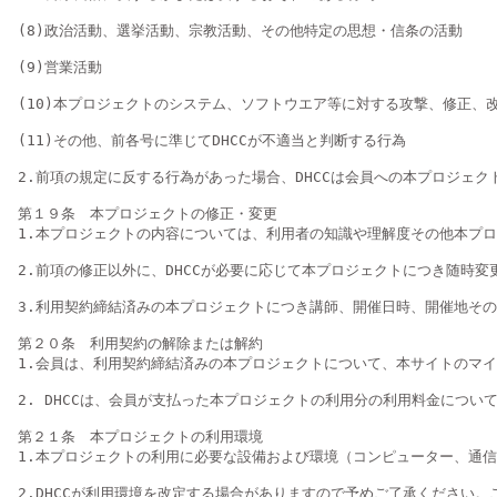
(8)政治活動、選挙活動、宗教活動、その他特定の思想・信条の活動

(9)営業活動

(10)本プロジェクトのシステム、ソフトウエア等に対する攻撃、修正、
(11)その他、前各号に準じてDHCCが不適当と判断する行為

2.前項の規定に反する行為があった場合、DHCCは会員への本プロジ
第１９条　本プロジェクトの修正・変更

1.本プロジェクトの内容については、利用者の知識や理解度その他本プ
2.前項の修正以外に、DHCCが必要に応じて本プロジェクトにつき随時変
3.利用契約締結済みの本プロジェクトにつき講師、開催日時、開催地その
第２０条　利用契約の解除または解約

1.会員は、利用契約締結済みの本プロジェクトについて、本サイトのマイ
2. DHCCは、会員が支払った本プロジェクトの利用分の利用料金について
第２１条　本プロジェクトの利用環境

1.本プロジェクトの利用に必要な設備および環境（コンピューター、通
2.DHCCが利用環境を改定する場合がありますので予めご了承ください