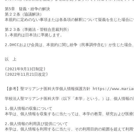
第5章　疑義・紛争の解決

第２２条（協議解決）

本規約に定めのない事項または各条項の解釈について疑義を生じた場合につ
第２３条（準拠法・管轄合意裁判所）

1.本規約は日本法に準拠します。

2.DHCCおよび会員は、本規約に関し紛争（民事調停含む）が生じた場
以　上

(2021年9月13日制定)

(2022年11月21日改定)

【参考】聖マリアンナ医科大学個人情報保護方針 https://www.marianna-u
学校法人聖マリアンナ医科大学（以下「本学」という。）は、個人情報の
1.個人情報の収集について

本学は、個人情報を収集するに当たっては、本学の教育、研究および医療
2.個人情報の利用及び提供について

本学は、個人情報を利用するに当たり、その利用目的の範囲を超えて利用