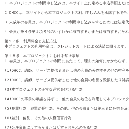
1.本プロジェクトの利用申し込みは、本サイト上に定める申込手順またはD
2.DHCCは、本サイトから本プロジェクトの利用申し込みを承諾する場
3.未成年の会員は、本プロジェクトの利用申し込みをするためには法定
4.会員が第４条第１項各号のいずれかに該当するかまたは該当するおそれが
第１７条　利用料金と支払方法

本プロジェクトの利用料金は、クレジットカードによる決済に限ります。

第１８条　本プロジェクトにおける禁止事項

1.会員は、本プロジェクトの利用にあたって、理由の如何にかかわらず、
(1)DHCC、講師、サービス提供者または他の会員の著作権その他の権利
(2)DHCC、講師、サービス提供者または他の会員の名誉を毀損したり
(3)本プロジェクトの正常な運営を妨げる行為

(4)DHCCの事前の承諾を得ずに、他の会員の地位を利用して本プロジェク
(5)犯罪行為、犯罪助長行為、その他、他の会員または第三者に危害を及ぼ
(6)差別、偏見、その他の人権侵害行為

(7)公序良俗に反するかまたは反するおそれのある行為
