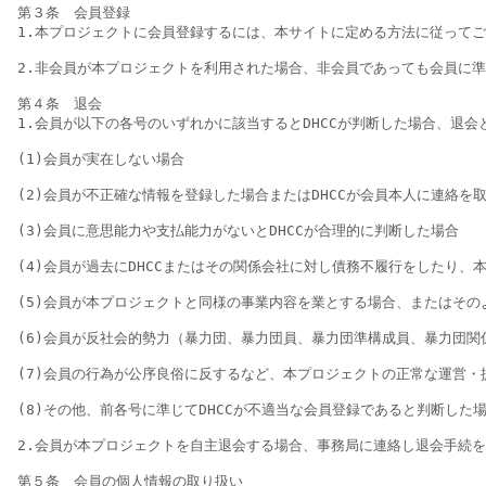
第３条　会員登録

1.本プロジェクトに会員登録するには、本サイトに定める方法に従って
2.非会員が本プロジェクトを利用された場合、非会員であっても会員に準
第４条　退会

1.会員が以下の各号のいずれかに該当するとDHCCが判断した場合、退
(1)会員が実在しない場合

(2)会員が不正確な情報を登録した場合またはDHCCが会員本人に連絡を取
(3)会員に意思能力や支払能力がないとDHCCが合理的に判断した場合

(4)会員が過去にDHCCまたはその関係会社に対し債務不履行をしたり、
(5)会員が本プロジェクトと同様の事業内容を業とする場合、またはその
(6)会員が反社会的勢力（暴力団、暴力団員、暴力団準構成員、暴力団
(7)会員の行為が公序良俗に反するなど、本プロジェクトの正常な運営・提
(8)その他、前各号に準じてDHCCが不適当な会員登録であると判断した場
2.会員が本プロジェクトを自主退会する場合、事務局に連絡し退会手続を
第５条　会員の個人情報の取り扱い
