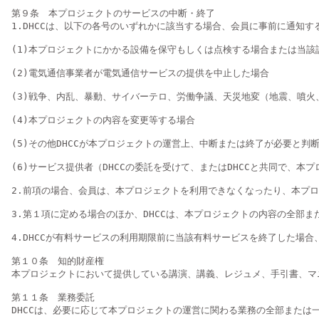
第９条　本プロジェクトのサービスの中断・終了

1.DHCCは、以下の各号のいずれかに該当する場合、会員に事前に通知
(1)本プロジェクトにかかる設備を保守もしくは点検する場合または当該
(2)電気通信事業者が電気通信サービスの提供を中止した場合

(3)戦争、内乱、暴動、サイバーテロ、労働争議、天災地変（地震、噴火
(4)本プロジェクトの内容を変更等する場合

(5)その他DHCCが本プロジェクトの運営上、中断または終了が必要と判断
(6)サービス提供者（DHCCの委託を受けて、またはDHCCと共同で、
2.前項の場合、会員は、本プロジェクトを利用できなくなったり、本プロ
3.第１項に定める場合のほか、DHCCは、本プロジェクトの内容の全部
4.DHCCが有料サービスの利用期限前に当該有料サービスを終了した場
第１０条　知的財産権

本プロジェクトにおいて提供している講演、講義、レジュメ、手引書、マ
第１１条　業務委託

DHCCは、必要に応じて本プロジェクトの運営に関わる業務の全部または