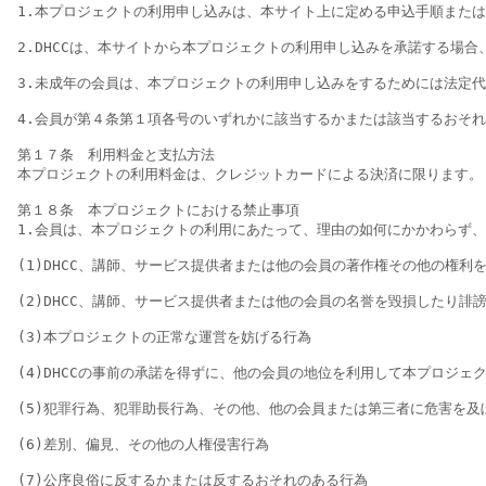
1.本プロジェクトの利用申し込みは、本サイト上に定める申込手順またはD
2.DHCCは、本サイトから本プロジェクトの利用申し込みを承諾する場
3.未成年の会員は、本プロジェクトの利用申し込みをするためには法定
4.会員が第４条第１項各号のいずれかに該当するかまたは該当するおそれが
第１７条　利用料金と支払方法

本プロジェクトの利用料金は、クレジットカードによる決済に限ります。

第１８条　本プロジェクトにおける禁止事項

1.会員は、本プロジェクトの利用にあたって、理由の如何にかかわらず、
(1)DHCC、講師、サービス提供者または他の会員の著作権その他の権利
(2)DHCC、講師、サービス提供者または他の会員の名誉を毀損したり
(3)本プロジェクトの正常な運営を妨げる行為

(4)DHCCの事前の承諾を得ずに、他の会員の地位を利用して本プロジェク
(5)犯罪行為、犯罪助長行為、その他、他の会員または第三者に危害を及ぼ
(6)差別、偏見、その他の人権侵害行為

(7)公序良俗に反するかまたは反するおそれのある行為
