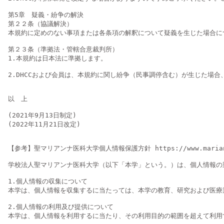
第5章　疑義・紛争の解決

第２２条（協議解決）

本規約に定めのない事項または各条項の解釈について疑義を生じた場合につ
第２３条（準拠法・管轄合意裁判所）

1.本規約は日本法に準拠します。

2.DHCCおよび会員は、本規約に関し紛争（民事調停含む）が生じた場
以　上

(2021年9月13日制定)

(2022年11月21日改定)

【参考】聖マリアンナ医科大学個人情報保護方針 https://www.marianna-u
学校法人聖マリアンナ医科大学（以下「本学」という。）は、個人情報の
1.個人情報の収集について

本学は、個人情報を収集するに当たっては、本学の教育、研究および医療
2.個人情報の利用及び提供について

本学は、個人情報を利用するに当たり、その利用目的の範囲を超えて利用