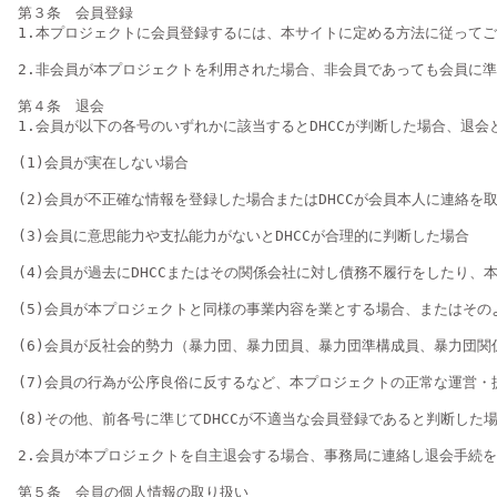
第３条　会員登録

1.本プロジェクトに会員登録するには、本サイトに定める方法に従って
2.非会員が本プロジェクトを利用された場合、非会員であっても会員に準
第４条　退会

1.会員が以下の各号のいずれかに該当するとDHCCが判断した場合、退
(1)会員が実在しない場合

(2)会員が不正確な情報を登録した場合またはDHCCが会員本人に連絡を取
(3)会員に意思能力や支払能力がないとDHCCが合理的に判断した場合

(4)会員が過去にDHCCまたはその関係会社に対し債務不履行をしたり、
(5)会員が本プロジェクトと同様の事業内容を業とする場合、またはその
(6)会員が反社会的勢力（暴力団、暴力団員、暴力団準構成員、暴力団
(7)会員の行為が公序良俗に反するなど、本プロジェクトの正常な運営・提
(8)その他、前各号に準じてDHCCが不適当な会員登録であると判断した場
2.会員が本プロジェクトを自主退会する場合、事務局に連絡し退会手続を
第５条　会員の個人情報の取り扱い
