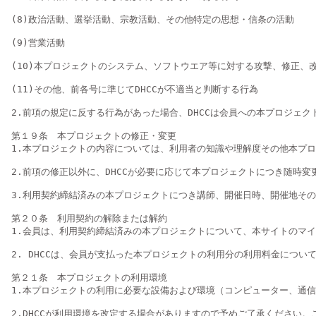
(8)政治活動、選挙活動、宗教活動、その他特定の思想・信条の活動

(9)営業活動

(10)本プロジェクトのシステム、ソフトウエア等に対する攻撃、修正、
(11)その他、前各号に準じてDHCCが不適当と判断する行為

2.前項の規定に反する行為があった場合、DHCCは会員への本プロジ
第１９条　本プロジェクトの修正・変更

1.本プロジェクトの内容については、利用者の知識や理解度その他本プ
2.前項の修正以外に、DHCCが必要に応じて本プロジェクトにつき随時変
3.利用契約締結済みの本プロジェクトにつき講師、開催日時、開催地その
第２０条　利用契約の解除または解約

1.会員は、利用契約締結済みの本プロジェクトについて、本サイトのマイ
2. DHCCは、会員が支払った本プロジェクトの利用分の利用料金について
第２１条　本プロジェクトの利用環境

1.本プロジェクトの利用に必要な設備および環境（コンピューター、通
2.DHCCが利用環境を改定する場合がありますので予めご了承ください