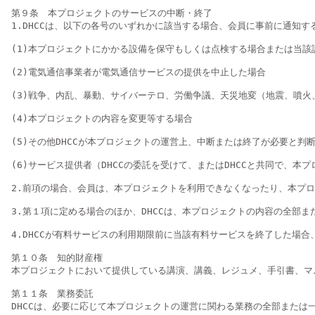
第９条　本プロジェクトのサービスの中断・終了

1.DHCCは、以下の各号のいずれかに該当する場合、会員に事前に通知
(1)本プロジェクトにかかる設備を保守もしくは点検する場合または当該
(2)電気通信事業者が電気通信サービスの提供を中止した場合

(3)戦争、内乱、暴動、サイバーテロ、労働争議、天災地変（地震、噴火
(4)本プロジェクトの内容を変更等する場合

(5)その他DHCCが本プロジェクトの運営上、中断または終了が必要と判断
(6)サービス提供者（DHCCの委託を受けて、またはDHCCと共同で、
2.前項の場合、会員は、本プロジェクトを利用できなくなったり、本プロ
3.第１項に定める場合のほか、DHCCは、本プロジェクトの内容の全部
4.DHCCが有料サービスの利用期限前に当該有料サービスを終了した場
第１０条　知的財産権

本プロジェクトにおいて提供している講演、講義、レジュメ、手引書、マ
第１１条　業務委託

DHCCは、必要に応じて本プロジェクトの運営に関わる業務の全部または